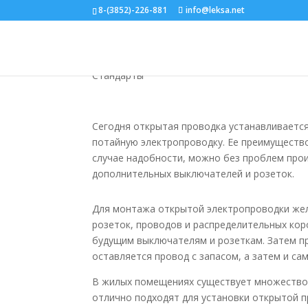
8-(3852)-226-881
info@leksa.net
Установка открытой
Стандарты
Сегодня открытая проводка устанавливается
потайную электропроводку. Ее преимущество
случае надобности, можно без проблем прои
дополнительных выключателей и розеток.
Для монтажа открытой электропроводки же
розеток, проводов и распределительных кор
будущим выключателям и розеткам. Затем п
оставляется провод с запасом, а затем и са
В жилых помещениях существует множество 
отлично подходят для установки открытой п