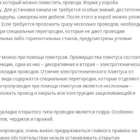
, в который можно поместить провода. Форма у короба
. Для установки канала не требуется особых знаний, достаточн
я шурупы, саморезы или дюбеля. После этого в короб можно уло
 Если требуется проложить сразу несколько проводов, необхо
три специальные перегородки, которые не дают проводам
альных либо горизонтальных стыков, предусмотрены угловые
 можно при помощи плинтусов. Преимущества плинтуса состоит
кции, одна из них – декоративная и вторая – электротехническ
рокладки проводов. Отличие электротехнического плинтуса от
о вида содержатся специальные перегородки, которые отделяют
лектропроводки при помощи плинтусов является несложным –
 уложить провод и накрыть всю конструкцию защелкивающейся
укладки открытого типа проводки является гофра. Особенно
ов, чердаков и гаражей.
ропроводки, очень важно придерживаться главного правила: на
 каких обстоятельствах нельзя устанавливать открытую