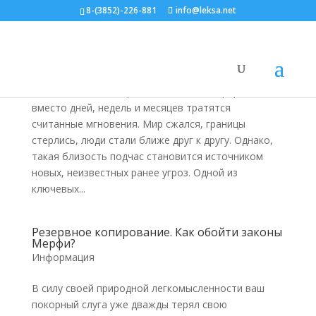
8-(3852)-226-881
info@leksa.net
Фильтруем Интернет-базар
Информация
С появлением Интернета на поиски информации
вместо дней, недель и месяцев тратятся
считанные мгновения. Мир сжался, границы
стерлись, люди стали ближе друг к другу. Однако,
такая близость подчас становится источником
новых, неизвестных ранее угроз. Одной из
ключевых...
Резервное копирование. Как обойти законы
Мерфи?
Информация
В силу своей природной легкомысленности ваш
покорный слуга уже дважды терял свою