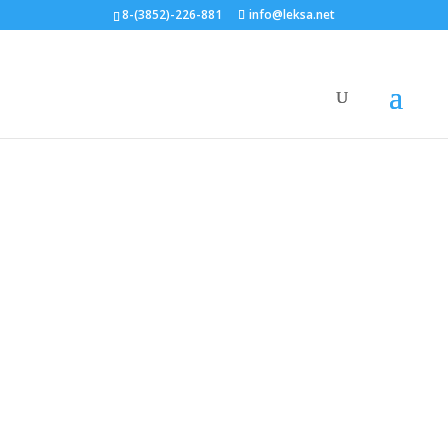
8-(3852)-226-881
info@leksa.net
Главная
/
Видеокамеры
/ Видеокамера Falcon Eye
FE-B90A