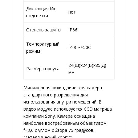
Дистанция Ик
нет
подсветки
Степень защиты
IP66
Температурный
-40С~+50С
режим
24(Ш)x24(В)x85(Д)
Размер корпуса
мм
Миниаюрная цилиндрическая камера
стандартного разрешения для
использования внутри помешений. В
видео модуле используется CCD матрица
компании Sony. Камера оснащена
наиболее востребованым объективом
f=3,6 c углом обзора 75 градусов.
Металлический корпус.