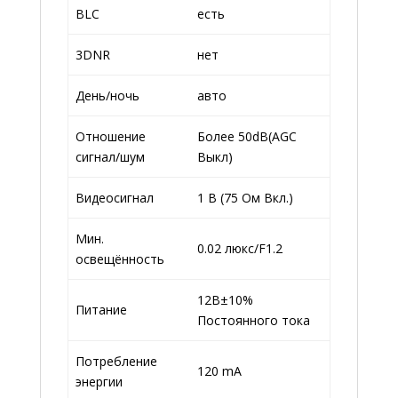
BLC
есть
3DNR
нет
День/ночь
авто
Отношение
Более 50dB(AGC
сигнал/шум
Выкл)
Видеосигнал
1 В (75 Ом Вкл.)
Мин.
0.02 люкс/F1.2
освещённость
12В±10%
Питание
Постоянного тока
Потребление
120 mA
энергии