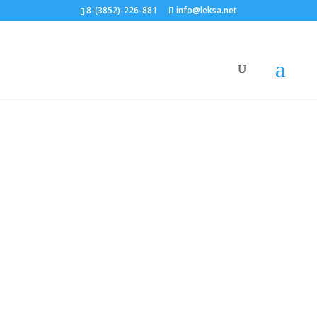
8-(3852)-226-881
info@leksa.net
Главная
/
Видеокамеры
/ Видеокамера Falcon Eye
FE-IZ90/60MLN Discovery