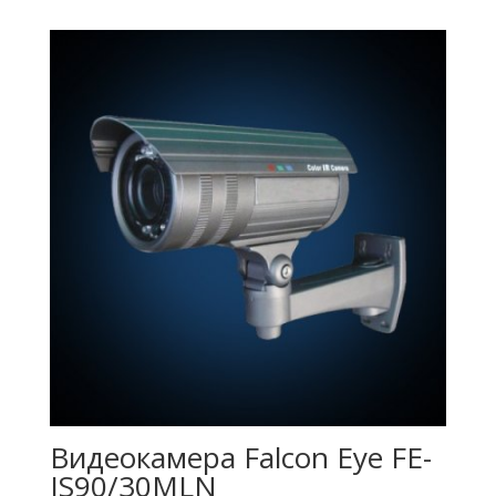
Видеокамера Falcon Eye FE-
IS90/30MLN