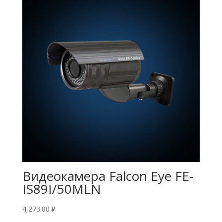
Видеокамера Falcon Eye FE-
IS89I/50MLN
4,273.00
₽