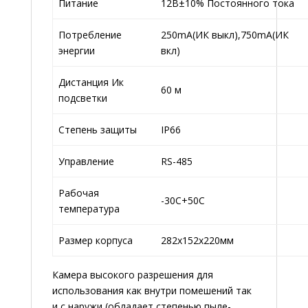
Питание
12В±10% Постоянного тока
Потребление
250mA(ИК выкл),750mA(ИК
энергии
вкл)
Дистанция Ик
60 м
подсветки
Степень защиты
IP66
Управление
RS-485
Рабочая
-30С+50С
температура
Размер корпуса
282х152х220мм
Камера высокого разрешения для
использования как внутри помешений так
и с наружи (обладает степенью пыле-