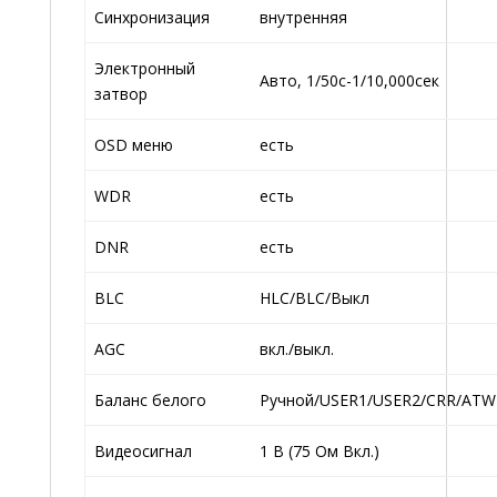
Синхронизация
внутренняя
Электронный
Авто, 1/50с-1/10,000сек
затвор
OSD меню
есть
WDR
есть
DNR
есть
BLC
HLC/BLC/Выкл
AGC
вкл./выкл.
Баланс белого
Ручной/USER1/USER2/CRR/ATW
Видеосигнал
1 В (75 Ом Вкл.)