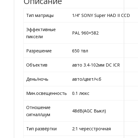
Описание
Тип матрицы
1/4” SONY Super HAD II CCD
Эффективные
PAL 960×582
пиксели
Разрешение
650 твл
Объектив
авто 3.4-102мм DC ICR
День/ночь
авто/цвет/ч.б
Мин.освещенность
0.1 люкс
Отношение
48dB(AGC Выкл)
сигнал/шум
Тип развёртки
2:1 чересстрочная