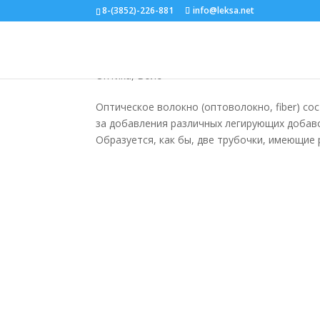
8-(3852)-226-881
info@leksa.net
Конструкция оптическог
Оптика, Волс
Оптическое волокно (оптоволокно, fiber) со
за добавления различных легирующих добаво
Образуется, как бы, две трубочки, имеющие 