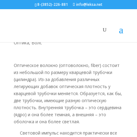
8-(3852)-226-881
info@leksa.net
Конструкция
оптического волокна
Оптика, Волс
Оптическое волокно (оптоволокно, fiber) состоит
из небольшой по размеру кварцевой трубочки
(цилиндра). Из-за добавления различных
легирующих добавок оптическая плотность у
кварцевой трубочки меняется. Образуется, как бы,
две трубочки, имеющие разную оптическую
плотность. Внутренняя трубочка – это сердцевина
(ядро) и она более темная, а внешняя – это
оболочка и она более светлая.
Световой импульс находится практически все