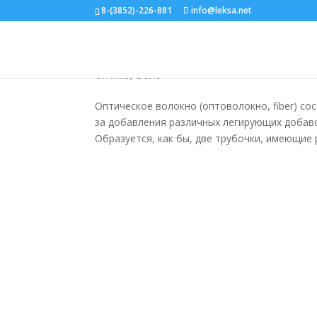
8-(3852)-226-881
info@leksa.net
Конструкция оптическог
Оптика, Волс
Оптическое волокно (оптоволокно, fiber) со
за добавления различных легирующих добаво
Образуется, как бы, две трубочки, имеющие 