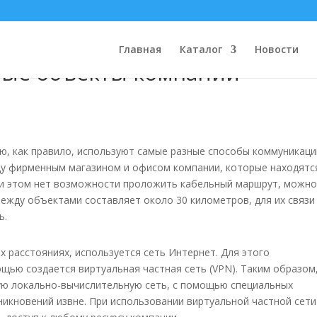
числительной сети,
Главная
Каталог
Новости
ые объекты компании
, как правило, используют самые разные способы коммуникаци
жду фирменным магазином и офисом компании, которые находятс
 при этом нет возможности проложить кабельный маршрут, можн
между объектами составляет около 30 километров, для их связи
ь.
х расстояниях, используется сеть Интернет. Для этого
щью создается виртуальная частная сеть (VPN). Таким образом
ю локально-вычислительную сеть, с помощью специальных
никновений извне. При использовании виртуальной частной сети