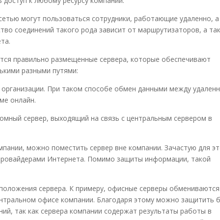
 доступ к любому ресурсу компании.
сетью могут пользоваться сотрудники, работающие удаленно, а
тво соединений такого рода зависит от маршрутизаторов, а та
та.
тся правильно размещенные сервера, которые обеспечивают
ькими разными путями:
е организации. При таком способе обмен данными между удален
ме онлайн.
омный сервер, выходящий на связь с центральным сервером в
мпании, можно поместить сервер вне компании. Зачастую для э
провайдерами Интернета. Помимо защиты информации, такой
сположения сервера. К примеру, офисные серверы обмениваются
нтральном офисе компании. Благодаря этому можно защитить 
ий, так как сервера компании содержат результаты работы в