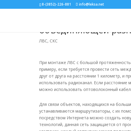
8-(3852)-226-881
info@leksa.net
Монтаж локально-вы
объединяющей разн
ЛВС, СКС
При монтаже ЛВС с большой протяженностью
примеру, если требуется провести сеть ме
друг от друга на расстоянии 1 километр, и
использовать радиоканал. Если расстояние 
можно использовать оптоволоконный кабел
Для связи объектов, находящихся на больши
устанавливаются маршрутизаторы, с их помо
посредством Интернета можно создать нову
технологий, данная сеть защищается от про