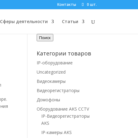
Контакты
0 шт.
Поиск по товарам
Сферы деятельности
Статьи
Искать:
Поиск
Категории товаров
IP-оборудование
е
Uncategorized
Видеокамеры
л
Видеорегистраторы
оре.
Домофоны
ения
Оборудование AKS CCTV
IP-Видеорегистраторы
AKS
IP-камеры AKS