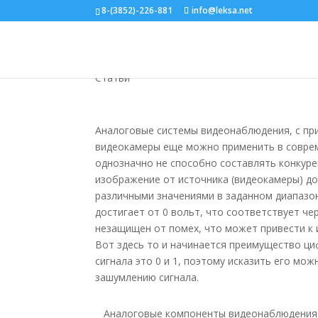
8-(3852)-226-881
info@leksa.net
Типы систем видео
Статьи
Аналоговые системы видеонаблюдения, с при
видеокамеры еще можно применить в соврем
однозначно не способно составлять конкур
изображение от источника (видеокамеры) до
различными значениями в заданном диапазо
достигает от 0 вольт, что соответствует чер
незащищен от помех, что может привести к 
Вот здесь то и начинается преимущество ци
сигнала это 0 и 1, поэтому исказить его мо
зашумлению сигнала.
Аналоговые компоненты видеонаблюдения р