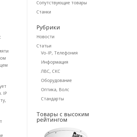
Сопутствующие товары
Станки
Рубрики
Новости
с
Статьи
мяти
Vo-IP, Телефония
том
Информация
ющем
ЛВС, СКС
Оборудование
ует
Оптика, Волс
. IP
Стандарты
ту,
Товары с высоким
рейтингом
т
ие