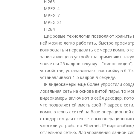
H.263
MPEG-4
MPEG-7
MPEG-21
H.264
Цифровые технологии позволяют хранить в
ней можно легко работать, быстро просмат
копировать и передавать ее через компьют
записывающего устройства применяют такую 
является 25 кадров секунду – “живое видео
устройстве, устанавливают настройку в 6-7 
устанавливают 1-5 кадров в секунду.
IP видеокамеры еще более упростили создан
локальная сеть на основе витой пары, то м
видеокамеры включают в себя декодер, кото
что позволяет ей иметь свой IP адрес в сети
компьютерных сетей на базе операционной с
стандартом для всех сетевых операционных 
узел или устройство Ethernet. IP видеонабл
отдельной сетью. Для управления данной с