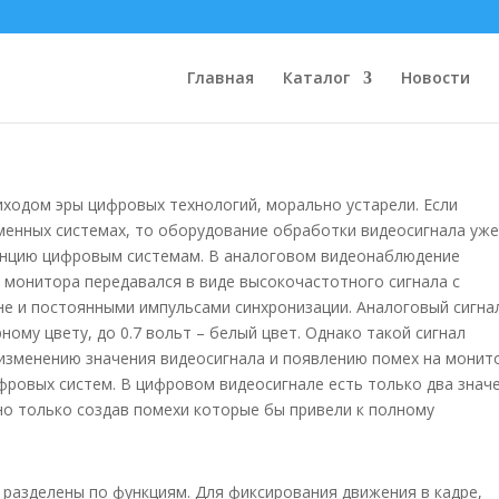
наблюдения.
Главная
Каталог
Новости
ходом эры цифровых технологий, морально устарели. Если
енных системах, то оборудование обработки видеосигнала уж
енцию цифровым системам. В аналоговом видеонаблюдение
 монитора передавался в виде высокочастотного сигнала с
не и постоянными импульсами синхронизации. Аналоговый сигна
ному цвету, до 0.7 вольт – белый цвет. Однако такой сигнал
изменению значения видеосигнала и появлению помех на монит
фровых систем. В цифровом видеосигнале есть только два знач
жно только создав помехи которые бы привели к полному
азделены по функциям. Для фиксирования движения в кадре,