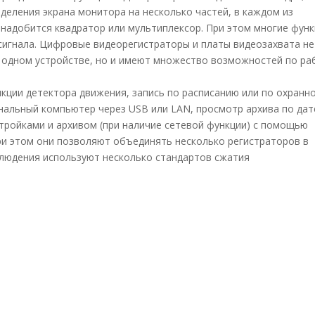
деления экрана монитора на несколько частей, в каждом из
онадобится квадратор или мультиплексор. При этом многие фун
сигнала. Цифровые видеорегистраторы и платы видеозахвата не
 одном устройстве, но и имеют множество возможностей по ра
ии детектора движения, запись по расписанию или по охранн
ональный компьютер через USB или LAN, просмотр архива по дат
стройками и архивом (при наличие сетевой функции) с помощью
ри этом они позволяют объединять несколько регистраторов в
блюдения используют несколько стандартов сжатия