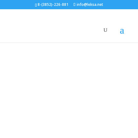
8-(3852)-226-881
info@leksa.net
Главная
/
Видеокамеры
/ Видеокамера Falcon Eye
FE-DV1080/15M