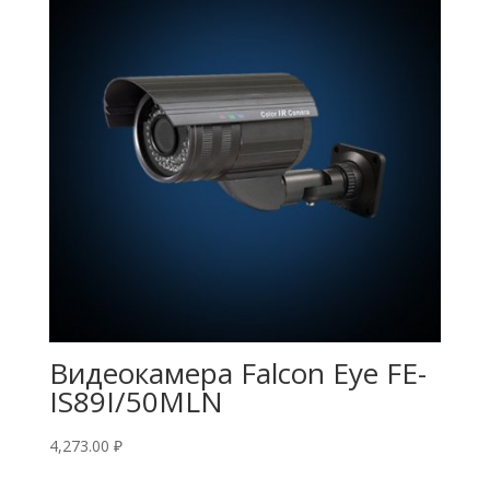
Видеокамера Falcon Eye FE-
IS89I/50MLN
4,273.00
₽