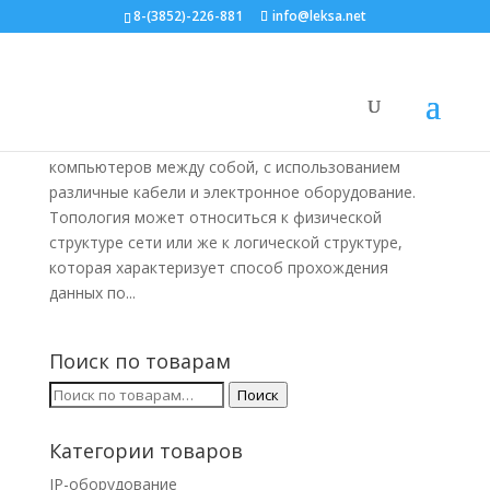
8-(3852)-226-881
info@leksa.net
Топологии ЛВС
ЛВС, СКС
Топология ЛВС — это способ соединения
компьютеров между собой, с использованием
различные кабели и электронное оборудование.
Топология может относиться к физической
структуре сети или же к логической структуре,
которая характеризует способ прохождения
данных по...
Поиск по товарам
Искать:
Поиск
Категории товаров
IP-оборудование