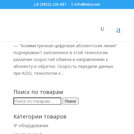
8-(3852)-226-881
info@leksa.net
Стандарты ADSL, ADSL 2+
Статьи
Стандарт ADSL (Asymmetric Digital Subscriber Line)
— "Асимметричная цифровая абонентская линия"
подчеркивает заложенное в этой технологии
различие скоростей обмена в направлениях к
абоненту и обратно. Скорость передачи данных
при ADSL технологии к...
Поиск по товарам
Искать:
Поиск
Категории товаров
IP-оборудование