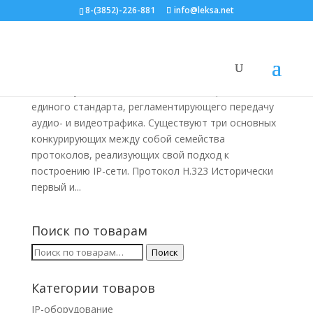
8-(3852)-226-881
info@leksa.net
VoIP – Протоколы и стандарты
Vo-IP, Телефония
,
Стандарты
В действующих сегодня сетях IP-телефонии нет
единого стандарта, регламентирующего передачу
аудио- и видеотрафика. Существуют три основных
конкурирующих между собой семейства
протоколов, реализующих свой подход к
построению IP-сети. Протокол H.323 Исторически
первый и...
Поиск по товарам
Искать:
Поиск
Категории товаров
IP-оборудование