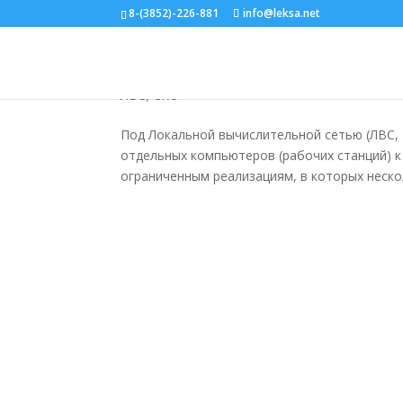
8-(3852)-226-881
info@leksa.net
Локально вычислительн
ЛВС, СКС
Под Локальной вычислительной сетью (ЛВС,
отдельных компьютеров (рабочих станций) к
ограниченным реализациям, в которых нескол