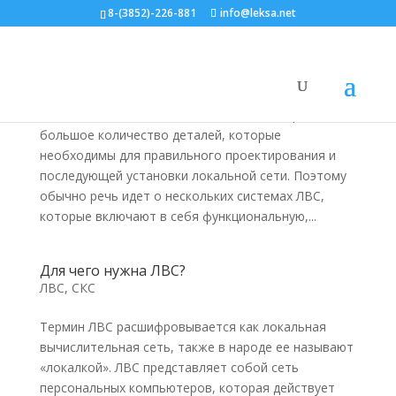
8-(3852)-226-881
info@leksa.net
Монтаж ЛВС: структура сети
ЛВС, СКС
Схема локально-вычислительной сети отражает
большое количество деталей, которые
необходимы для правильного проектирования и
последующей установки локальной сети. Поэтому
обычно речь идет о нескольких системах ЛВС,
которые включают в себя функциональную,...
Для чего нужна ЛВС?
ЛВС, СКС
Термин ЛВС расшифровывается как локальная
вычислительная сеть, также в народе ее называют
«локалкой». ЛВС представляет собой сеть
персональных компьютеров, которая действует