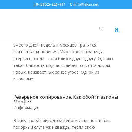
8-(3852)-226-881
info@leksa.net
Фильтруем Интернет-базар
Информация
С появлением Интернета на поиски информации
вместо дней, недель и месяцев тратятся
считанные мгновения. Мир сжался, границы
стерлись, люди стали ближе друг к другу. Однако,
такая близость подчас становится источником
новых, неизвестных ранее угроз. Одной из
ключевых...
Резервное копирование. Как обойти законы
Мерфи?
Информация
В силу своей природной легкомысленности ваш
покорный слуга уже дважды терял свою