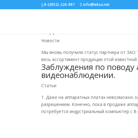
8-(3852)-226-881
info@leksa.net
Сертификат партера ЗАО
год
Новости
Мы вновь получили статус партнера от ЗАО 
весь ассортимент продукции этой известной 
Заблуждения по поводу 
видеонаблюдении.
Статьи
1. Даже на аппаратных платах невозможно за
разрешением. Конечно, пока в продаже аппар
потребуется индустриальный компьютер с 8-