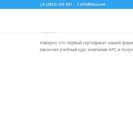
8-(3852)-226-881
info@leksa.net
Сертификат по продукт
Новости
Наверно это первый сертификат нашей фирмы
закончил учебный курс компании APC и получ